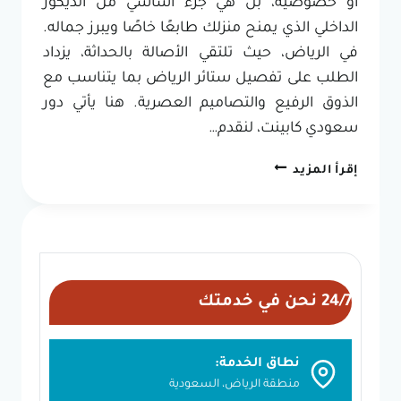
أو خصوصية، بل هي جزء أساسي من الديكور
الداخلي الذي يمنح منزلك طابعًا خاصًا ويبرز جماله.
في الرياض، حيث تلتقي الأصالة بالحداثة، يزداد
الطلب على تفصيل ستائر الرياض بما يتناسب مع
الذوق الرفيع والتصاميم العصرية. هنا يأتي دور
سعودي كابينت، لنقدم…
تفصيل
إقرأ المزيد
ستائر
الرياض
|
تصميم
وتركيب
ستائر
24/7 نحن في خدمتك
مودرن
من
سعودي
نطاق الخدمة:
كابينت
منطقة الرياض، السعودية