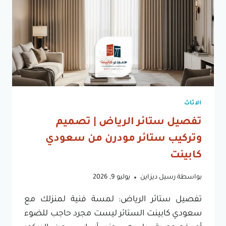
الاثاث
تفصيل ستائر الرياض | تصميم
وتركيب ستائر مودرن من سعودي
كابينت
بواسطة
رسيل ديزاين
يوليو 9, 2026
تفصيل ستائر الرياض: لمسة فنية لمنزلك مع
سعودي كابينت الستائر ليست مجرد حاجب للضوء