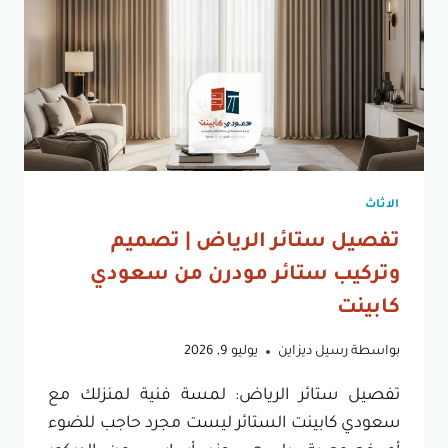
الاثاث
تفصيل ستائر الرياض | تصميم
وتركيب ستائر مودرن من سعودي
كابينت
بواسطة
رسيل ديزاين
يوليو 9, 2026
تفصيل ستائر الرياض: لمسة فنية لمنزلك مع
سعودي كابينت الستائر ليست مجرد حاجب للضوء