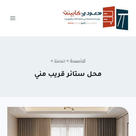
لتجاوز
لى
لمحتوى
الرئيسية
»
جديدنا
»
محل ستائر قريب مني