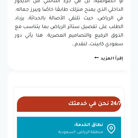
أو خصوصية، بل هي جزء أساسي من الديكور
الداخلي الذي يمنح منزلك طابعًا خاصًا ويبرز جماله.
في الرياض، حيث تلتقي الأصالة بالحداثة، يزداد
الطلب على تفصيل ستائر الرياض بما يتناسب مع
الذوق الرفيع والتصاميم العصرية. هنا يأتي دور
سعودي كابينت، لنقدم…
تفصيل
إقرأ المزيد
ستائر
الرياض
|
تصميم
وتركيب
ستائر
24/7 نحن في خدمتك
مودرن
من
سعودي
نطاق الخدمة:
كابينت
منطقة الرياض، السعودية